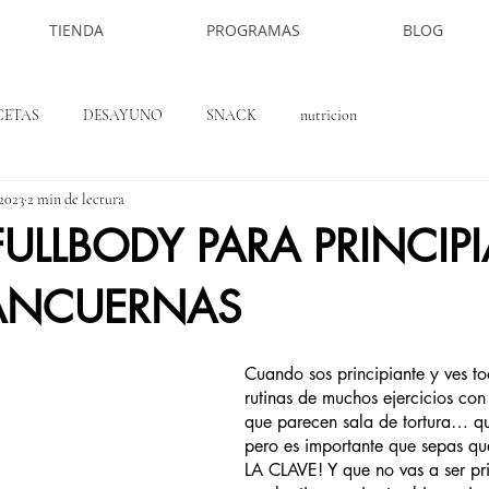
TIENDA
PROGRAMAS
BLOG
CETAS
DESAYUNO
SNACK
nutricion
2023
2 min de lectura
FULLBODY PARA PRINCIP
NCUERNAS
Cuando sos principiante y ves to
rutinas de muchos ejercicios con
que parecen sala de tortura… q
pero es importante que sepas 
LA CLAVE! Y que no vas a ser pri