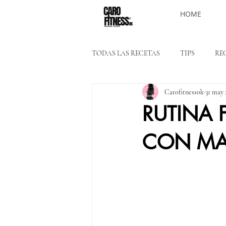
HOME
TODAS LAS RECETAS
TIPS
RE
Carofitnessok
31 may 
RUTINA 
CON MA