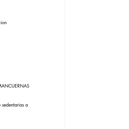
cion
S MANCUERNAS 
sedentarias a 