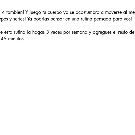
a 4 tambien! Y luego tu cuerpo ya se acostumbro a moverse al me
pes y series! Ya podrías pensar en una rutina pensada para vos!
e esta rutina la hagas 3 veces por semana y agregues el resto de
 45 minutos.