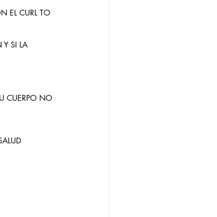
 EL CURL TO 
Y SI LA 
TU CUERPO NO 
 SALUD