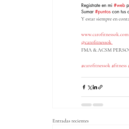
Registrate en mi 
#web
 p
Sumar 
#puntos
 con tus 
Y estar siempre en cont
www.carofitnessok.com
@carofitnessok 
FMA & ACSM PERS
#carofitnessok
#fitness
Entradas recientes