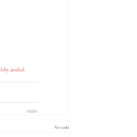
lthy
#salud
Ver todo