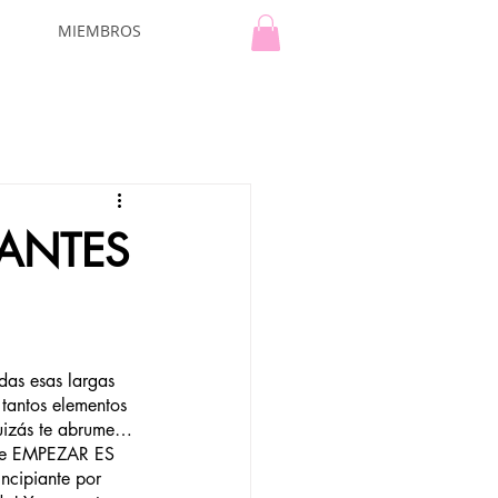
MIEMBROS
IANTES
das esas largas 
 tantos elementos 
uizás te abrume… 
que EMPEZAR ES 
ncipiante por 