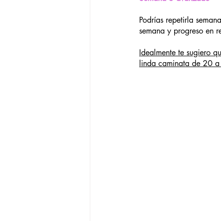
Podrías repetirla seman
semana y progreso en re
Idealmente te sugiero qu
linda caminata de 20 a