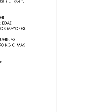
da! Y … que tu 
ER 
R EDAD 
TOS MAYORES.
CUERNAS 
50 KG O MAS! 
s!