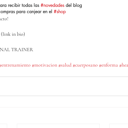
ara recibir todas las 
#novedades
 del blog
compras para canjear en el 
#shop
acto!
 (link in bio)
ONAL TRAINER
#entrenamiento
#motivacion
#salud
#cuerposano
#enforma
#hea