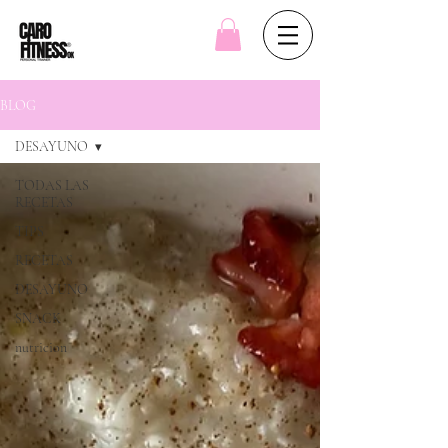
BLOG
DESAYUNO
TODAS LAS
RECETAS
TIPS
RECETAS
DESAYUNO
SNACK
nutricion