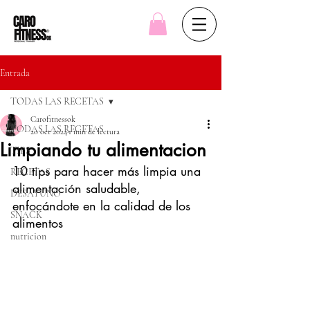
Entrada
TODAS LAS RECETAS
Carofitnessok
TODAS LAS RECETAS
20 oct 2024
1 min de lectura
Limpiando tu alimentacion
TIPS
10 tips para hacer más limpia una 
RECETAS
alimentación saludable, 
DESAYUNO
enfocándote en la calidad de los 
SNACK
alimentos
nutricion