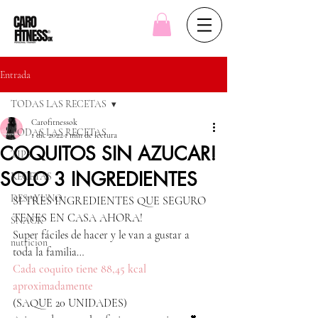
Entrada
TODAS LAS RECETAS
Carofitnessok
TODAS LAS RECETAS
1 dic 2022
1 min de lectura
COQUITOS SIN AZUCAR!
TIPS
SOLO 3 INGREDIENTES
RECETAS
DESAYUNO
SI TRES INGREDIENTES QUE SEGURO 
TENES EN CASA AHORA!
SNACK
Super fáciles de hacer y le van a gustar a 
nutricion
toda la familia…
Cada coquito tiene 88,45 kcal 
aproximadamente 
(SAQUE 20 UNIDADES)