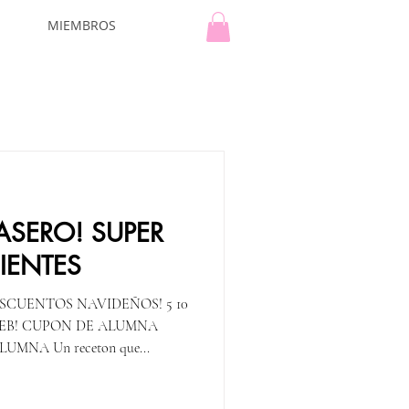
MIEMBROS
SERO! SUPER
DIENTES
SCUENTOS NAVIDEÑOS! 5 10
 WEB! CUPON DE ALUMNA
NA Un receton que...