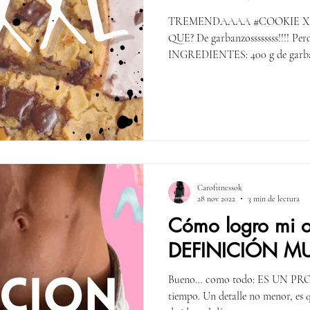
TREMENDAAAA #COOKIE XX
QUE? De garbanzossssssss!!!! P
INGREDIENTES: 400 g de garban
Carofitnessok
28 nov 2022
3 min de lectura
Cómo logro mi o
DEFINICIÓN M
Bueno… como todo: ES UN PROC
tiempo. Un detalle no menor, es 