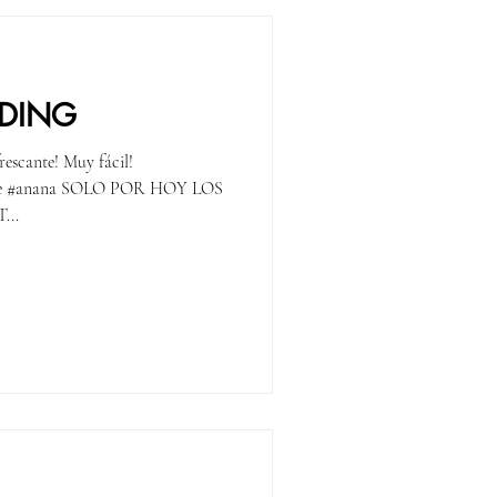
DDING
escante! Muy fácil!
g de #anana SOLO POR HOY LOS
...