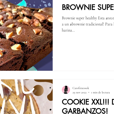
BROWNIE SUPE
Brownie super healthy Esta #rec
a un #brownie tradicional! Para l
harina...
Carofitnessok
29 nov 2022
1 min de lectura
COOKIE XXL!!! 
GARBANZOS!