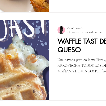
Carofitnessok
26 nov 2022
1 min de lectura
WAFFLE TAST 
QUESO
Una pavada pero en la wafflera q
APROVECHA TODOS LOS D
MAÑANA DOMINGO! Pan fetead