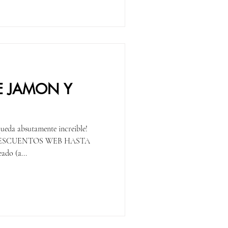
DE JAMON Y
ueda absutamente increible!
ESCUENTOS WEB HASTA
o (a...