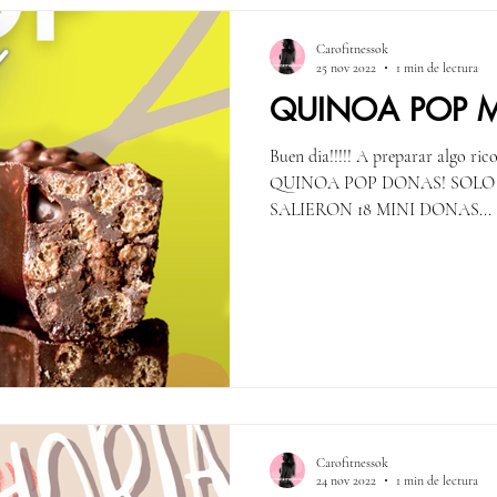
Carofitnessok
25 nov 2022
1 min de lectura
QUINOA POP 
Buen dia!!!!! A preparar algo ric
QUINOA POP DONAS! SOLO 2
SALIERON 18 MINI DONAS...
Carofitnessok
24 nov 2022
1 min de lectura