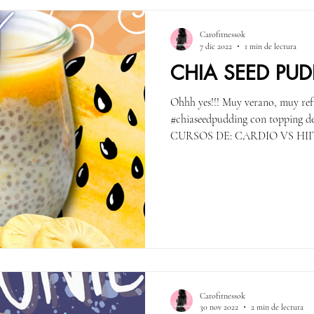
Carofitnessok
7 dic 2022
1 min de lectura
CHIA SEED PU
Ohhh yes!!! Muy verano, muy refr
#chiaseedpudding con toppin
CURSOS DE: CARDIO VS HIIT
Carofitnessok
30 nov 2022
2 min de lectura