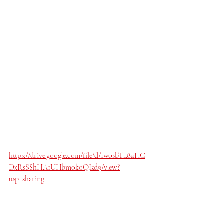
https://drive.google.com/file/d/1w0sbTL8aHC
DxRsSShHA1UHbm0k0QIzd9/view?
usp=sharing