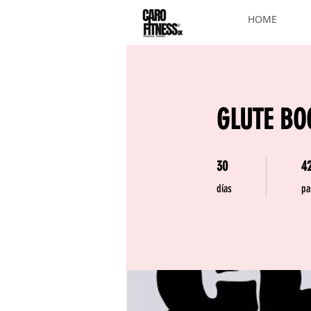
HOME
GLUTE B
30 días
42
30
4
días
pa