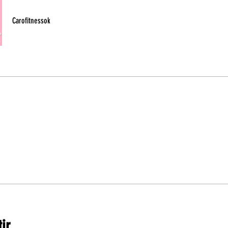
Carofitnessok
ir