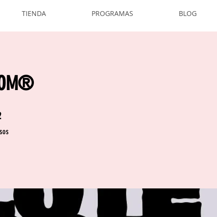
TIENDA
PROGRAMAS
BLOG
OOM®
 pasos
2
sos