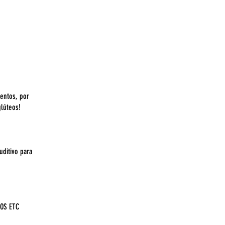
entos, por
lúteos!
uditivo para
OS ETC