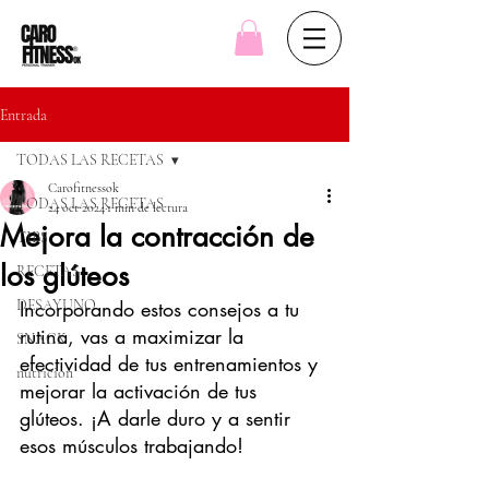
Entrada
TODAS LAS RECETAS
Carofitnessok
TODAS LAS RECETAS
24 oct 2024
1 min de lectura
Mejora la contracción de
TIPS
los glúteos
RECETAS
DESAYUNO
Incorporando estos consejos a tu 
rutina, vas a maximizar la 
SNACK
efectividad de tus entrenamientos y 
nutricion
mejorar la activación de tus 
glúteos. ¡A darle duro y a sentir 
esos músculos trabajando!