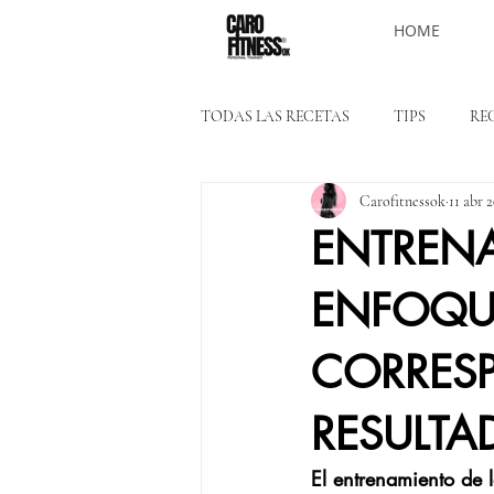
HOME
TODAS LAS RECETAS
TIPS
RE
Carofitnessok
11 abr 
ENTRENA
ENFOQU
CORRES
RESULTA
El entrenamiento de 