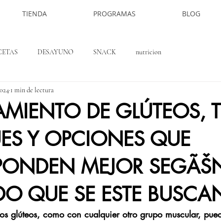
TIENDA
PROGRAMAS
BLOG
CETAS
DESAYUNO
SNACK
nutricion
2024
1 min de lectura
MIENTO DE GLÚTEOS, TI
ES Y OPCIONES QUE
PONDEN MEJOR SEGÃŠN
DO QUE SE ESTE BUSCA
los glúteos, como con cualquier otro grupo muscular, pued