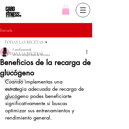
Entrada
TODAS LAS RECETAS
Carofitnessok
TODAS LAS RECETAS
28 oct 2024
1 min de lectura
Beneficios de la recarga de
TIPS
glucógeno
RECETAS
DESAYUNO
Cuando implementas una 
estrategia adecuada de recarga de 
SNACK
glucógeno podes beneficiarte 
nutricion
significativamente si buscas 
optimizar sus entrenamientos y 
rendimiento general.